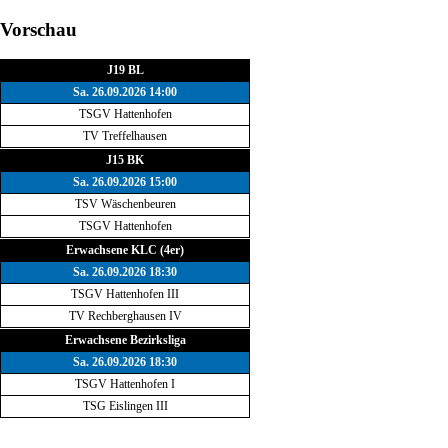
Vorschau
J19 BL
Sa. 26.09.2026 14:00
TSGV Hattenhofen
TV Treffelhausen
J15 BK
Sa. 26.09.2026 15:00
TSV Wäschenbeuren
TSGV Hattenhofen
Erwachsene KLC (4er)
Sa. 26.09.2026 18:30
TSGV Hattenhofen III
TV Rechberghausen IV
Erwachsene Bezirksliga
Sa. 26.09.2026 18:30
TSGV Hattenhofen I
TSG Eislingen III