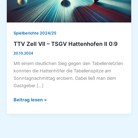
Spielberichte 2024/25
TTV Zell VII – TSGV Hattenhofen II 0:9
20.10.2024
Mit einem deutlichen Sieg gegen den Tabellenletzten
konnten die Hattenhöfer die Tabellenspitze am
Sonntagnachmittag erobern. Dabei ließ man dem
Gastgeber […]
TTV
Beitrag lesen »
Zell
VII
–
TSGV
Hattenhofen