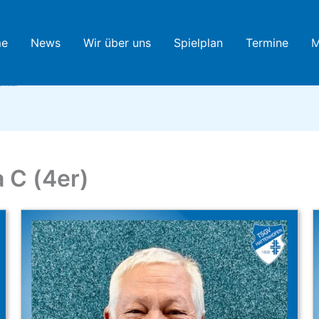
e
News
Wir über uns
Spielplan
Termine
M
htennis
tenhofen
a C (4er)