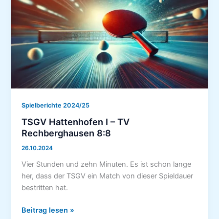
Spielberichte 2024/25
TSGV Hattenhofen I – TV
Rechberghausen 8:8
26.10.2024
Vier Stunden und zehn Minuten. Es ist schon lange
her, dass der TSGV ein Match von dieser Spieldauer
bestritten hat.
TSGV
Beitrag lesen »