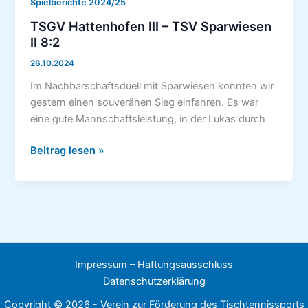
Spielberichte 2024/25
TSGV Hattenhofen III – TSV Sparwiesen
II 8:2
26.10.2024
Im Nachbarschaftsduell mit Sparwiesen konnten wir
gestern einen souveränen Sieg einfahren. Es war
eine gute Mannschaftsleistung, in der Lukas durch
TSGV
Beitrag lesen »
Hattenhofen
III
–
TSV
Sparwiesen
II
Impressum – Haftungsausschluss
8:2
Datenschutzerklärung
Copyright © 2026 - Verein zur Förderung des Tischtennissports