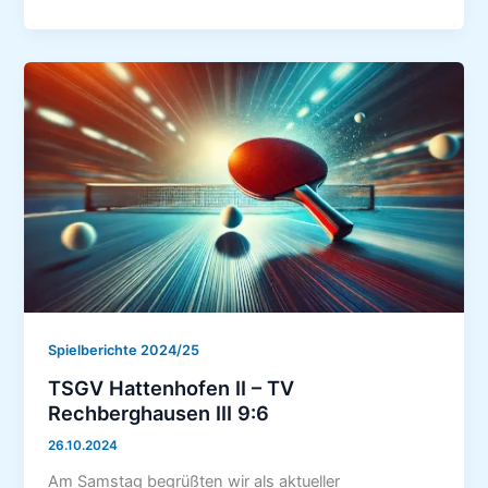
Hattenhofen
I
–
TV
Rechberghausen
8:8
Spielberichte 2024/25
TSGV Hattenhofen II – TV
Rechberghausen III 9:6
26.10.2024
Am Samstag begrüßten wir als aktueller