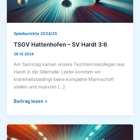
Spielberichte 2024/25
TSGV Hattenhofen – SV Hardt 3:6
26.10.2024
Am Samstag kamen unsere Tischtenniskollegen aus
Hardt in die Sillerhalle. Leider konnten wir
krankheitsbedingt keine komplette Mannschaft
stellen und mussten […]
TSGV
Beitrag lesen »
Hattenhofen
–
SV
Hardt
3:6