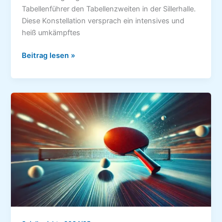
Tabellenführer den Tabellenzweiten in der Sillerhalle.
Diese Konstellation versprach ein intensives und
heiß umkämpftes
TSGV
Beitrag lesen »
Hattenhofen
II
–
TV
Rechberghausen
III
9:6