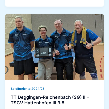
Rechberghausen
III
–
TSGV
Hattenhofen
II
9:6
Spielberichte 2024/25
TT Deggingen-Reichenbach (SG) II –
TSGV Hattenhofen III 3:8