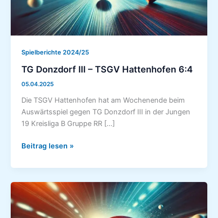
Spielberichte 2024/25
TG Donzdorf III – TSGV Hattenhofen 6:4
05.04.2025
Die TSGV Hattenhofen hat am Wochenende beim
Auswärtsspiel gegen TG Donzdorf III in der Jungen
19 Kreisliga B Gruppe RR […]
TG
Beitrag lesen »
Donzdorf
III
–
TSGV
Hattenhofen
6:4