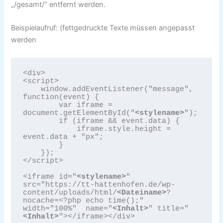
„/gesamt/“ entfernt werden.
Beispielaufruf: (fettgedruckte Texte müssen angepasst
werden
<div>

<script>

    window.addEventListener("message", 
function(event) {

        var iframe = 
document.getElementById("
<stylename>
");

        if (iframe && event.data) {

            iframe.style.height = 
event.data + "px";

        }

    });

</script>

<iframe id="
<stylename>
" 
src="https://tt-hattenhofen.de/wp-
content/uploads/html/
<Dateiname>
?
nocache=<?php echo time();" 
width="100%"  name="
<Inhalt>
" title="
<Inhalt>
"></iframe></div>