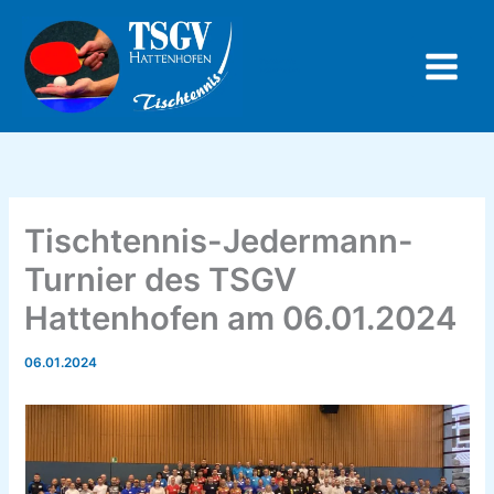
Zum
Inhalt
springen
Tischtennis
Hattenhofen
Tischtennis-Jedermann-
Turnier des TSGV
Hattenhofen am 06.01.2024
06.01.2024