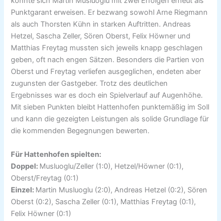
konnte sich Martin Musluoglu mit zwei Erfolgen erneut als
Punktgarant erweisen. Er bezwang sowohl Arne Riegmann
als auch Thorsten Kühn in starken Auftritten. Andreas
Hetzel, Sascha Zeller, Sören Oberst, Felix Höwner und
Matthias Freytag mussten sich jeweils knapp geschlagen
geben, oft nach engen Sätzen. Besonders die Partien von
Oberst und Freytag verliefen ausgeglichen, endeten aber
zugunsten der Gastgeber. Trotz des deutlichen
Ergebnisses war es doch ein Spielverlauf auf Augenhöhe.
Mit sieben Punkten bleibt Hattenhofen punktemäßig im Soll
und kann die gezeigten Leistungen als solide Grundlage für
die kommenden Begegnungen bewerten.
Für Hattenhofen spielten:
Doppel:
Musluoglu/Zeller (1:0), Hetzel/Höwner (0:1),
Oberst/Freytag (0:1)
Einzel:
Martin Musluoglu (2:0), Andreas Hetzel (0:2), Sören
Oberst (0:2), Sascha Zeller (0:1), Matthias Freytag (0:1),
Felix Höwner (0:1)