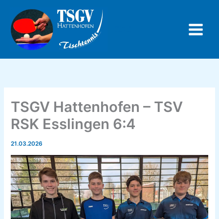
Zum
Inhalt
springen
Tischtennis
Hattenhofen
TSGV Hattenhofen – TSV
RSK Esslingen 6:4
21.03.2026