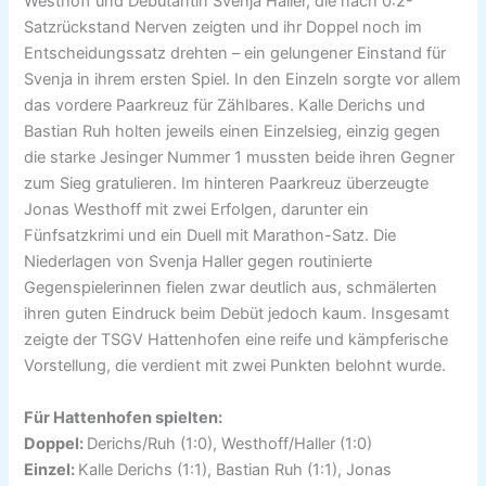
Westhoff und Debütantin Svenja Haller, die nach 0:2-
Satzrückstand Nerven zeigten und ihr Doppel noch im
Entscheidungssatz drehten – ein gelungener Einstand für
Svenja in ihrem ersten Spiel. In den Einzeln sorgte vor allem
das vordere Paarkreuz für Zählbares. Kalle Derichs und
Bastian Ruh holten jeweils einen Einzelsieg, einzig gegen
die starke Jesinger Nummer 1 mussten beide ihren Gegner
zum Sieg gratulieren. Im hinteren Paarkreuz überzeugte
Jonas Westhoff mit zwei Erfolgen, darunter ein
Fünfsatzkrimi und ein Duell mit Marathon-Satz. Die
Niederlagen von Svenja Haller gegen routinierte
Gegenspielerinnen fielen zwar deutlich aus, schmälerten
ihren guten Eindruck beim Debüt jedoch kaum. Insgesamt
zeigte der TSGV Hattenhofen eine reife und kämpferische
Vorstellung, die verdient mit zwei Punkten belohnt wurde.
Für Hattenhofen spielten:
Doppel:
Derichs/Ruh (1:0), Westhoff/Haller (1:0)
Einzel:
Kalle Derichs (1:1), Bastian Ruh (1:1), Jonas