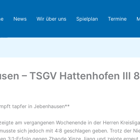
e
News
Wir über uns
Spielplan
Termine
M
htennis
tenhofen
en – TSGV Hattenhofen III 8
mpft tapfer in Jebenhausen**
 zeigte am vergangenen Wochenende in der Herren Kreisli
 musste sich jedoch mit 4:8 geschlagen geben. Trotz der N
en 3:1-Erfolg gegen Zhaode Xinze Jiang und zeigte erneut s