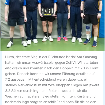
Hurra, der erste Sieg in der Rückrunde ist da! Am Samstag
hatten wir unser Auswärtsspiel gegen Zell VI. Wir starteten
erfolgreich und konnten nach den Doppeln mit 2:1 in Front
gehen. Danach konnten wir unsere Führung deutlich auf
7:2 ausbauen. Mit entscheidend waren dabei u.a. ein
starkes Nervenkostüm mit zwei knappen Siegen mit jeweils
3:2 Sätzen durch Ingo und Roland, wodurch wir die
Weichen zum späteren Sieg stellen konnten. Kristina und
nochmals Ingo sorgten anschließend noch für die beiden