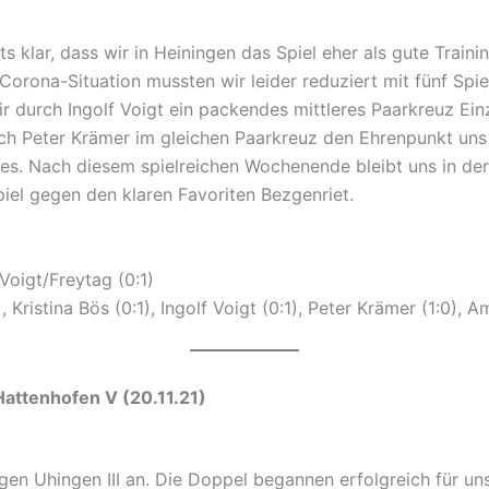
 klar, dass wir in Heiningen das Spiel eher als gute Trainin
rona-Situation mussten wir leider reduziert mit fünf Spiel
ir durch Ingolf Voigt ein packendes mittleres Paarkreuz Einz
h Peter Krämer im gleichen Paarkreuz den Ehrenpunkt uns 
es. Nach diesem spielreichen Wochenende bleibt uns in der
iel gegen den klaren Favoriten Bezgenriet.
Voigt/Freytag (0:1)
 Kristina Bös (0:1), Ingolf Voigt (0:1), Peter Krämer (1:0), A
III – TSGV Hattenhofen V (20.1
en Uhingen III an. Die Doppel begannen erfolgreich für un