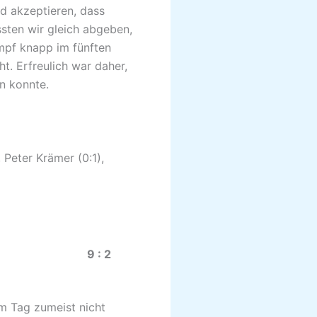
ld akzeptieren, dass
sten wir gleich abgeben,
mpf knapp im fünften
t. Erfreulich war daher,
en konnte.
, Peter Krämer (0:1),
0.21) 9 : 2
em Tag zumeist nicht