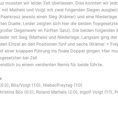
z mussten wir leider Zell überlassen. Dies konnten wir jed
z mit Matheis und Voigt mit zwei folgenden Siegen ausglei
Paarkreuz jeweils einen Sieg (Krämer) und eine Niederlage 
zten Duelle. Leider zeigten sich hier die beiden Topgesetzte
großer Gegenwehr im fünften Satz). Die beiden folgenden Ei
wieder mit Sieg (Matheis) und Niederlage. Langsam ging der
iden Einzel an den Positionen fünf und sechs (Krämer + Fre
it einer knappen Führung ins finale Doppel gingen. Hier mus
pgesetzten bei Zell
endlich zu einem verdienten Remis für beide führte.
n:
:2), Bös/Voigt (1:0), Niebel/Freytag (1:0)
Kristina Bös (0:2), Roland Matheis (2:0), Ingolf Voigt (1:1), 