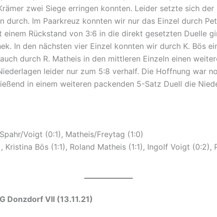
rämer zwei Siege erringen konnten. Leider setzte sich der p
ln durch. Im Paarkreuz konnten wir nur das Einzel durch Pet
 einem Rückstand von 3:6 in die direkt gesetzten Duelle gi
ek. In den nächsten vier Einzel konnten wir durch K. Bös ein
 auch durch R. Matheis in den mittleren Einzeln einen weite
iederlagen leider nur zum 5:8 verhalf. Die Hoffnung war no
ießend in einem weiteren packenden 5-Satz Duell die Nied
Spahr/Voigt (0:1), Matheis/Freytag (1:0)
 Kristina Bös (1:1), Roland Matheis (1:1), Ingolf Voigt (0:2),
ofen V – TG Donzdorf VII (13.11