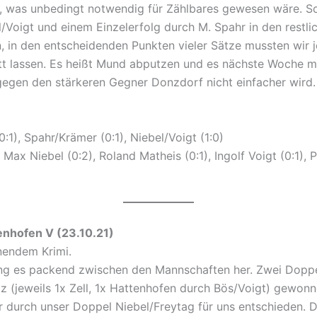
n, was unbedingt notwendig für Zählbares gewesen wäre. S
Voigt und einem Einzelerfolg durch M. Spahr in den restlic
, in den entscheidenden Punkten vieler Sätze mussten wir j
tt lassen. Es heißt Mund abputzen und es nächste Woche m
egen den stärkeren Gegner Donzdorf nicht einfacher wird.
:1), Spahr/Krämer (0:1), Niebel/Voigt (1:0)
, Max Niebel (0:2), Roland Matheis (0:1), Ingolf Voigt (0:1), 
 – TSGV Hattenhofen V (23.10
nendem Krimi.
ng es packend zwischen den Mannschaften her. Zwei Doppel
z (jeweils 1x Zell, 1x Hattenhofen durch Bös/Voigt) gewon
r durch unser Doppel Niebel/Freytag für uns entschieden. 