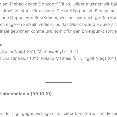
ir am Freitag gegen Donzdorf VII an. Leider mussten wir ba
infach zu stark für uns war. Die drei Doppel zu Beginn mus
kende Doppel von Bös/Krämer, welches wir nach großen Ka
en engeren Einzeln verließ uns das Glück oder die Zuversich
Einzel gewinnen konnte und somit für den Ehrenpunkt sorg
n:
 Spahr/Voigt (0:1), Matheis/Reyher (0:1)
), Kristina Bös (0:1), Roland Matheis (0:1), Ingolf Voigt (0:1)
n V – TSGV Hattenhofen V (30.1
 in der Liga gegen Eislingen an. Leider konnten wir an dies