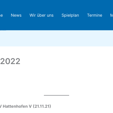
e
News
Wir über uns
Spielplan
Termine
M
htennis
tenhofen
/2022
 IV – TSGV Hattenhofen V (21.1